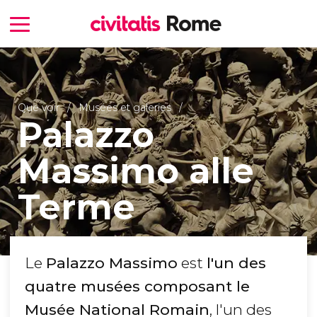
Que voir
Musées et galeries
Palazzo
Massimo alle
Terme
Le
Palazzo Massimo
est
l'un des
quatre musées composant le
Musée National Romain
, l'un des