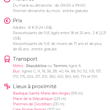
Du mardi au dimanche : de 09h30 à 19h00.
Premier dimanche du mois : entrée gratuite.
Prix
Adultes : 8
€
(9,24
US$
).
Ressortissants de l'UE âgés entre 18 et 25 ans : 2
€
(2,31
US$
).
Ressortissants de l'UE de moins de 17 ans et de plus
de 65 ans : entrée gratuite.
Transport
Métro
:
Repubblica
ou
Termini
, ligne A.
Bus
: lignes C, H, 16, 36, 38, 40, 64, 86, 90, 92, 105, 157,
170, 175, 204, 217, 310, 360, 492, 590, 649, 714 et 910.
Lieux à proximité
Basilique Sainte-Marie-des-Anges
(196 m)
Place de la République
(223 m)
Thermes de Dioclétien
(231 m)
Gare Rome-Termini
(307 m)