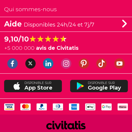
Qui sommes-nous
Aide
Disponibles 24h/24 et 7j/7
★★★★★
★★★★★
9,10/10
+
5 000 000
avis de Civitatis
DISPONIBLE SUR
DISPONIBLE SUR
App Store
Google Play