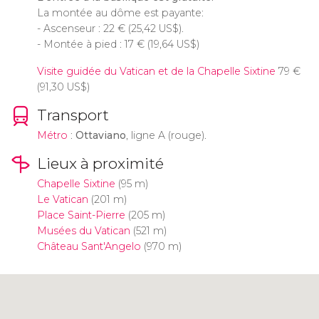
La montée au dôme est payante:
- Ascenseur : 22
€
(25,42
US$
).
- Montée à pied : 17
€
(19,64
US$
)
Visite guidée du Vatican et de la Chapelle Sixtine
79
€
(91,30
US$
)
Transport
Métro
:
Ottaviano
, ligne A (rouge).
Lieux à proximité
Chapelle Sixtine
(95 m)
Le Vatican
(201 m)
Place Saint-Pierre
(205 m)
Musées du Vatican
(521 m)
Château Sant'Angelo
(970 m)
Cliquez ici pour utiliser la carte