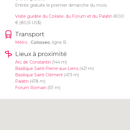
Entrée gratuite le premier dimanche du mois.
Visite guidée du Colisée, du Forum et du Palatin
69,90
€
(80,51
US$
)
Transport
Métro
:
Colosseo
, ligne B.
Lieux à proximité
Arc de Constantin
(144 m)
Basilique Saint-Pierre-aux-Liens
(421 m)
Basilique Saint-Clément
(473 m)
Palatin
(478 m)
Forum Romain
(511 m)
Cliquez ici pour utiliser la carte