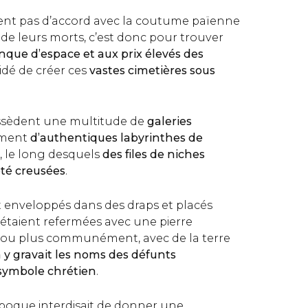
ient pas d’accord avec la coutume païenne
s de leurs morts, c’est donc pour trouver
que d’espace et aux prix élevés des
cidé de créer ces
vastes cimetières sous
ssèdent une multitude de
galeries
rment
d’authentiques labyrinthes de
, le long desquels
des files de niches
été creusées
.
t enveloppés dans des draps et placés
 étaient refermées avec une pierre
ou plus communément, avec de la terre
 y gravait les noms des défunts
symbole chrétien
.
époque interdisait de donner une