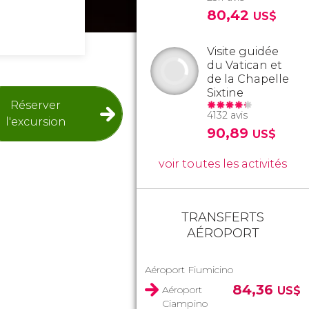
80,42
US$
Visite guidée
du Vatican et
de la Chapelle
Sixtine
Réserver
4132 avis
l'excursion
90,89
US$
voir toutes les activités
TRANSFERTS
AÉROPORT
Aéroport Fiumicino
84,36
Aéroport
US$
Ciampino