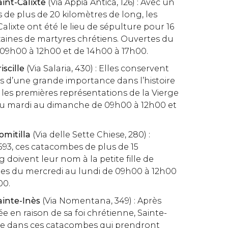
int-Calixte
(Via Appia Antica, 126) : Avec un
 de plus de 20 kilomètres de long, les
lixte ont été le lieu de sépulture pour 16
izaines de martyres chrétiens. Ouvertes du
 09h00 à 12h00 et de 14h00 à 17h00.
scille
(Via Salaria, 430) : Elles conservent
 d’une grande importance dans l’histoire
ue les premières représentations de la Vierge
du mardi au dimanche de 09h00 à 12h00 et
mitilla
(Via delle Sette Chiese, 280) :
93, ces catacombes de plus de 15
 doivent leur nom à la petite fille de
tes du mercredi au lundi de 09h00 à 12h00
00.
inte-Inès
(Via Nomentana, 349) : Après
ée en raison de sa foi chrétienne, Sainte-
rée dans ces catacombes qui prendront