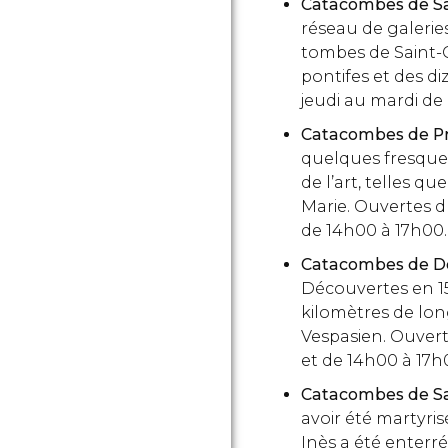
Catacombes de Sa
réseau de galeries
tombes de Saint-Ca
pontifes et des d
jeudi au mardi de
Catacombes de Pri
quelques fresques
de l’art, telles q
Marie. Ouvertes 
de 14h00 à 17h00.
Catacombes de Do
Découvertes en 15
kilomètres de long
Vespasien. Ouver
et de 14h00 à 17h
Catacombes de Sa
avoir été martyris
Inès a été enter