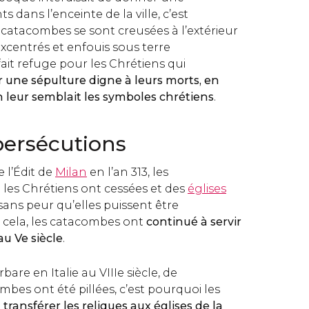
 dans l’enceinte de la ville, c’est
 catacombes se sont creusées à l’extérieur
xcentrés et enfouis sous terre
fait refuge pour les Chrétiens qui
 une sépulture digne à leurs morts, en
 leur semblait les symboles chrétiens
.
 persécutions
e l’Édit de
Milan
en l’an 313, les
 les Chrétiens ont cessées et des
églises
sans peur qu’elles puissent être
 cela, les catacombes ont
continué à servir
au Ve siècle
.
bare en Italie au VIIIe siècle, de
es ont été pillées, c’est pourquoi les
e
transférer les reliques aux églises de la