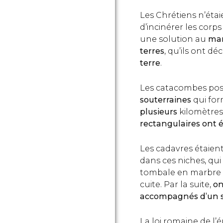
Les Chrétiens n’éta
d’incinérer les corp
une solution au
man
terres
, qu’ils ont dé
terre
.
Les catacombes po
souterraines
qui fo
plusieurs
kilomètres
rectangulaires ont 
Les cadavres étaien
dans ces niches, qui
tombale en marbre 
cuite. Par la suite,
on
accompagnés d’un 
La loi romaine de l’