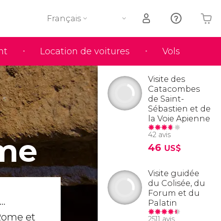
Français
nt
Location de voitures
Vols
Votre panier est vide
Visite des
Catacombes
de Saint-
Sébastien et de
la Voie Apienne
42 avis
me
46
US$
Visite guidée
du Colisée, du
Forum et du
..
Palatin
Rome et
2511 avis