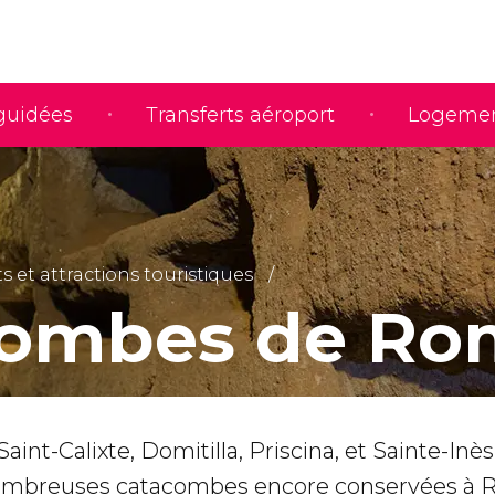
 guidées
Transferts aéroport
Logeme
et attractions touristiques
combes de Ro
aint-Calixte, Domitilla, Priscina, et Sainte-Inès.
ombreuses catacombes encore conservées à 