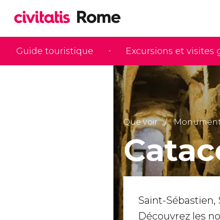
Guide touristique
Excursions et visites
Que voir
Monuments 
Cata
Saint-Sébastien, S
Découvrez les n