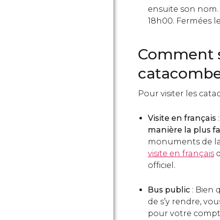
ensuite son nom.
18h00. Fermées le
Comment s
catacomb
Pour visiter les cata
Visite en français
manière la plus fa
monuments de la 
visite en français
q
officiel.
Bus public
: Bien
de s’y rendre, vo
pour votre compte