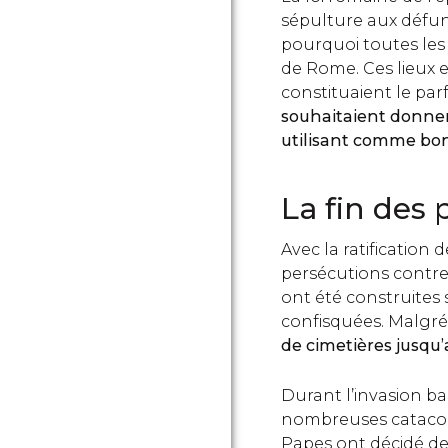
sépulture aux défunts
pourquoi toutes les
de Rome. Ces lieux e
constituaient le par
souhaitaient donner
utilisant comme bon
La fin des
Avec la ratification d
persécutions contre
ont été construites 
confisquées. Malgré
de cimetières jusqu’
Durant l’invasion bar
nombreuses catacomb
Papes ont décidé d