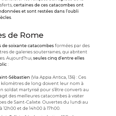
sferts,
certaines de ces catacombes ont
données et sont restées dans l’oubli
iècles
.
es de Rome
us de soixante catacombes
formées par des
res de galeries souterraines, qui abritent
es. Aujourd’hui,
seules cinq d’entre elles
blic
:
int-Sébastien
(Via Appia Antica, 136) : Ces
 kilomètres de long doivent leur nom à
n soldat martyrisé pour s’être converti au
s’agit des meilleures catacombes à visiter
es de Saint-Calixte. Ouvertes du lundi au
 12h00 et de 14h00 à 17h00.