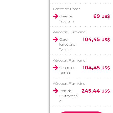
Centre de Roma
69
Gare de
US$
Tiburtina
Aéroport Fiumicino
104,45
Gare
US$
ferroviaire
Termini
Aéroport Fiumicino
104,45
Centre de
US$
Roma
Aéroport Fiumicino
245,44
Port de
US$
Civitavecchi
a