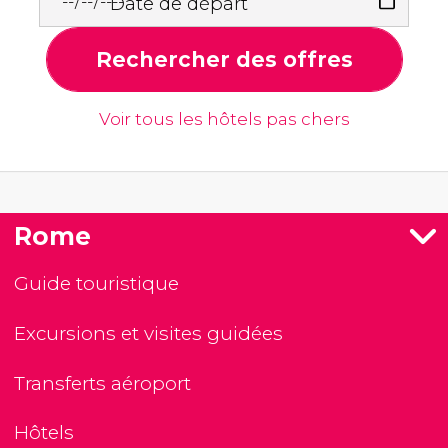
Date de départ
Rechercher des offres
Voir tous les hôtels pas chers
Rome
Guide touristique
Excursions et visites guidées
Transferts aéroport
Hôtels