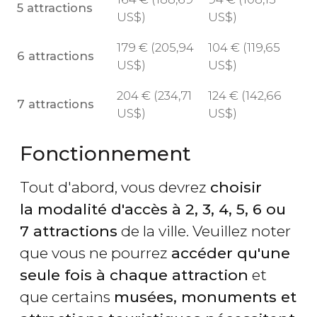
5 attractions
US$
)
US$
)
179
€
(205,94
104
€
(119,65
6 attractions
US$
)
US$
)
204
€
(234,71
124
€
(142,66
7 attractions
US$
)
US$
)
Fonctionnement
Tout d'abord, vous devrez
choisir
la modalité d'accès à 2, 3, 4, 5, 6 ou
7 attractions
de la ville. Veuillez noter
que vous ne pourrez
accéder qu'une
seule fois à chaque attraction
et
que certains
musées, monuments et