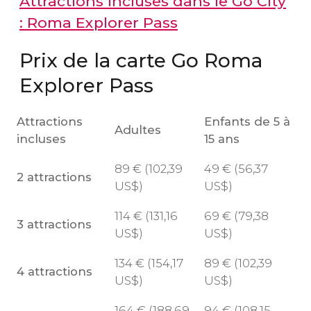
Attractions incluses dans le Go City
: Roma Explorer Pass
Prix de la carte Go Roma
Explorer Pass
Attractions
Enfants de 5 à
Adultes
incluses
15 ans
89
€
(102,39
49
€
(56,37
2 attractions
US$
)
US$
)
114
€
(131,16
69
€
(79,38
3 attractions
US$
)
US$
)
134
€
(154,17
89
€
(102,39
4 attractions
US$
)
US$
)
164
€
(188,69
94
€
(108,15