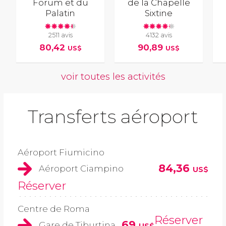
Forum et du
de la Chapelle
Palatin
Sixtine
2511 avis
4132 avis
80,42
90,89
US$
US$
voir toutes les activités
Transferts aéroport
Aéroport Fiumicino
84,36
Aéroport Ciampino
US$
Réserver
Centre de Roma
Réserver
69
Gare de Tiburtina
US$