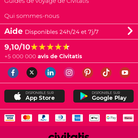
Guides de voyage de Civitatis
Qui sommes-nous
Aide
Disponibles 24h/24 et 7j/7
★★★★★
★★★★★
9,10/10
+
5 000 000
avis de Civitatis
DISPONIBLE SUR
DISPONIBLE SUR
App Store
Google Play