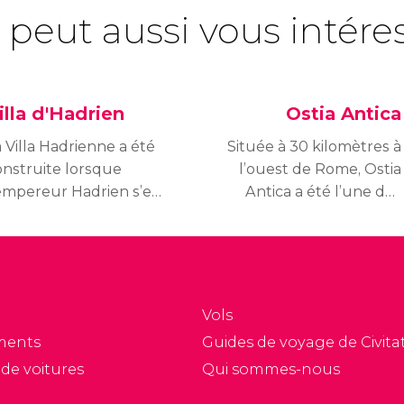
 peut aussi vous intére
illa d'Hadrien
Ostia Antica
 Villa Hadrienne a été
Située à 30 kilomètres à
onstruite lorsque
l’ouest de Rome, Ostia
’empereur Hadrien s’est
Antica a été l’une des
endu compte qu’il
villes romaines les plus
’était pas heureux au
prospères puisqu’elle
lais du Mont Palatin.
représentait un
écouvrez-là.
important centre
commercial et portuaire.
Vols
ments
Guides de voyage de Civitat
 de voitures
Qui sommes-nous