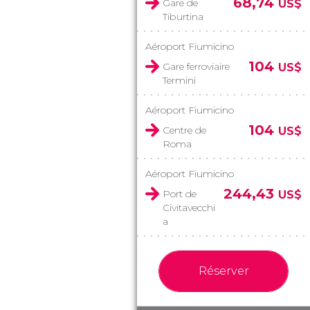
68,74
Gare de
US$
Tiburtina
Aéroport Fiumicino
104
Gare ferroviaire
US$
Termini
Aéroport Fiumicino
104
Centre de
US$
Roma
Aéroport Fiumicino
244,43
Port de
US$
Civitavecchi
a
Réserver