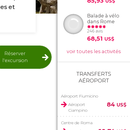
85,93
US$
es et
Balade à vélo
dans Rome
246 avis
68,51
US$
voir toutes les activités
Réserver
l'excursion
TRANSFERTS
AÉROPORT
Aéroport Fiumicino
84
Aéroport
US$
Ciampino
Centre de Roma