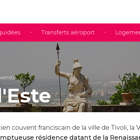
 guidées
Transferts aéroport
Logeme
oximité
d'Este
en couvent franciscain de la ville de Tivoli, la V
mptueuse résidence datant de la Renaiss