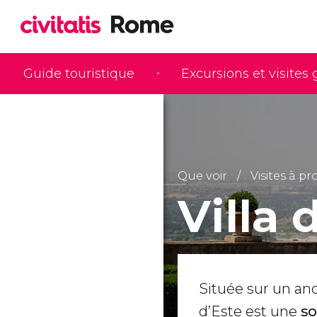
Guide touristique
Excursions et visites
Que voir
Visites à pr
Villa 
Située sur un anci
d’Este est une
so