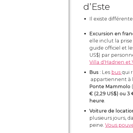
d’Este
Il existe différen
Excursion en fran
elle inclut
la prise
guide officiel et le
US$
) par personne
Villa d'Hadrien et V
Bus
: Les
bus
qui 
appartiennent à l
Ponte Mammolo
€
(2,29
US$
) ou 3
heure
.
Voiture de locati
plusieurs jours, d
peine.
Vous pouvez