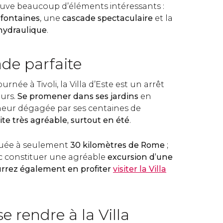
ouve beaucoup d’éléments intéressants :
 fontaines
, une
cascade spectaculaire
et la
 hydraulique
.
de parfaite
urnée à Tivoli, la Villa d’Este est un arrêt
eurs.
Se promener dans ses jardins
en
cheur dégagée par ses centaines de
site très agréable, surtout en été
.
située à seulement
30 kilomètres de Rome
;
c constituer une agréable
excursion d’une
urrez également en profiter
visiter la Villa
 rendre à la Villa