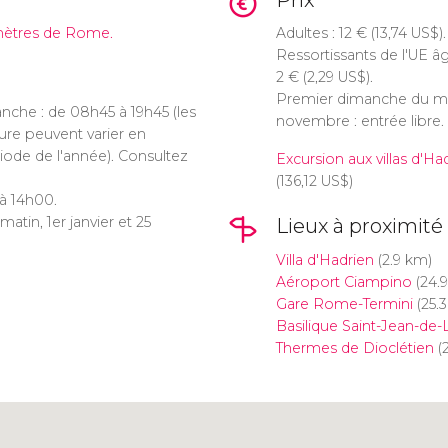
Prix
lomètres de Rome.
Adultes : 12
€
(13,74
US$
).
Ressortissants de l'UE âg
2
€
(2,29
US$
).
Premier dimanche du mois,
nche : de 08h45 à 19h45 (les
novembre : entrée libre.
ure peuvent varier en
riode de l'année). Consultez
Excursion aux villas d'Ha
(136,12
US$
)
 à 14h00.
matin, 1er janvier et 25
Lieux à proximité
Villa d'Hadrien
(2.9 km)
Aéroport Ciampino
(24.
Gare Rome-Termini
(25.
Basilique Saint-Jean-de-
Thermes de Dioclétien
(2
Cliquez ici pour utiliser la