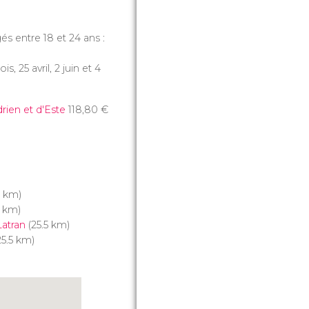
és entre 18 et 24 ans :
 25 avril, 2 juin et 4
drien et d'Este
118,80
€
9 km)
3 km)
Latran
(25.5 km)
5.5 km)