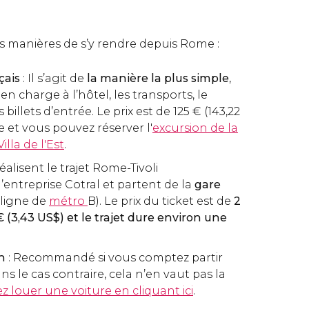
tes manières de s’y rendre depuis Rome :
çais
: Il s’agit de
la manière la plus simple
,
 en charge à l’hôtel, les transports, le
s billets d’entrée. Le prix est de 125
€
(143,22
 et vous pouvez réserver l'
excursion de la
illa de l'Est
.
réalisent le trajet Rome-Tivoli
’entreprise Cotral et partent de la
gare
(ligne de
métro
B). Le prix du ticket est de
2
€
(3,43
US$
) et le trajet dure environ une
on
: Recommandé si vous comptez partir
ans le cas contraire, cela n’en vaut pas la
 louer une voiture en cliquant ici
.