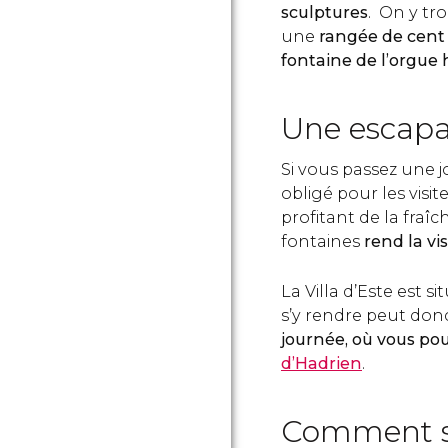
sculptures
. On y tr
une
rangée de cent
fontaine de l’orgue
Une escapa
Si vous passez une jo
obligé pour les visit
profitant de la fraî
fontaines
rend la vi
La Villa d’Este est 
s’y rendre peut don
journée, où vous po
d’Hadrien
.
Comment se