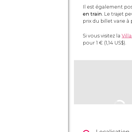
Il est également pos
en train
. Le trajet 
prix du billet varie à
Si vous visitez la
Vill
pour 1
€
(1,14
US$
).