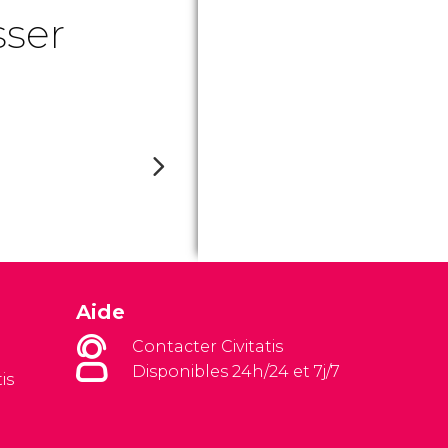
sser
Aide
Contacter Civitatis
Disponibles 24h/24 et 7j/7
is