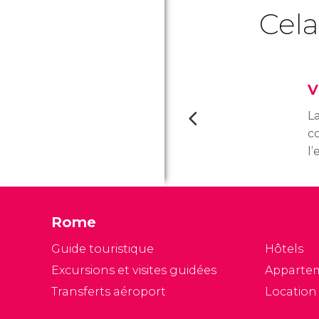
Cela
V
La
c
l
r
n
pa
Rome
D
Guide touristique
Hôtels
Excursions et visites guidées
Apparte
Transferts aéroport
Location