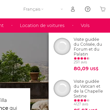
Français
nt
Location de voitures
Vols
Votre panier est vide
Visite guidée
du Colisée, du
Forum et du
Palatin
2511 avis
80,09
US$
Visite guidée
du Vatican et
de la Chapelle
Sixtine
illa
4127 avis
ance
qui