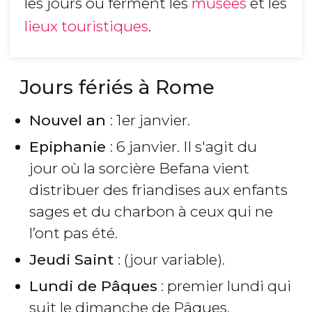
les jours où ferment les
musées
et les
lieux touristiques
.
Jours fériés à Rome
Nouvel an
: 1er janvier.
Epiphanie
: 6 janvier. Il s'agit du
jour où la sorcière Befana vient
distribuer des friandises aux enfants
sages et du charbon à ceux qui ne
l’ont pas été.
Jeudi Saint
: (jour variable).
Lundi de Pâques
: premier lundi qui
suit le dimanche de Pâques.