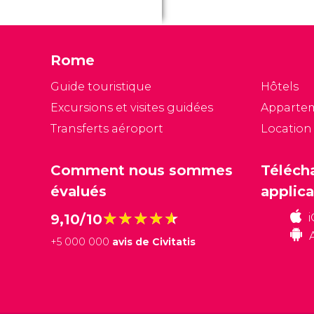
si
bo
la
Rome
v
mê
Guide touristique
Hôtels
c
Excursions et visites guidées
Apparte
N
Transferts aéroport
Location
de
po
R
Comment nous sommes
Téléch
évalués
applica
★★★★★
★★★★★
9,10/10
+
5 000 000
avis de Civitatis