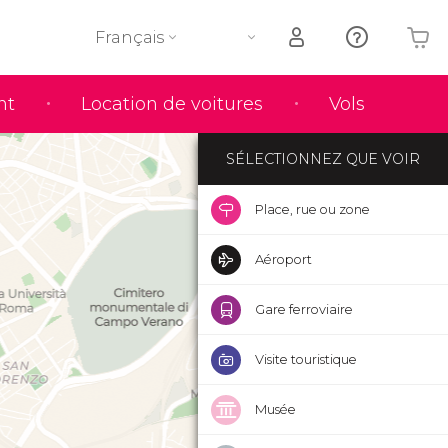
Français
Votre panier est vide
nt
Location de voitures
Vols
SÉLECTIONNEZ QUE VOIR
Place, rue ou zone
Aéroport
Gare ferroviaire
Visite touristique
Musée