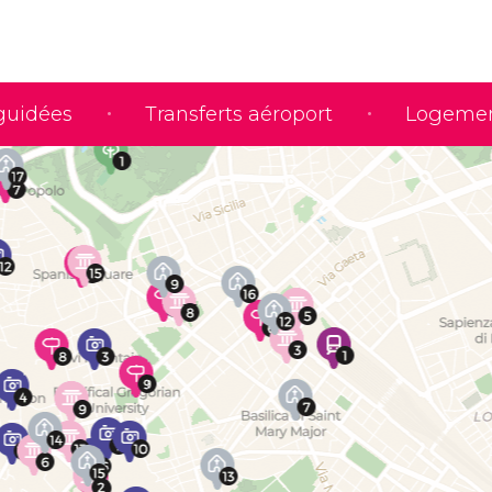
 guidées
Transferts aéroport
Logeme